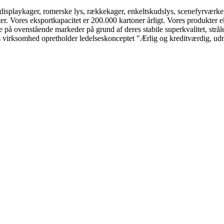
splaykager, romerske lys, rækkekager, enkeltskudslys, scenefyrværkeri, a
ter. Vores eksportkapacitet er 200.000 kartoner årligt. Vores produkter 
å ovenstående markeder på grund af deres stabile superkvalitet, strål
 virksomhed opretholder ledelseskonceptet "Ærlig og kreditværdig, udny