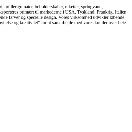
rtillerigranater, beholderskaller, raketter, springvand,
eksporteres primært til markederne i USA, Tyskland, Frankrig, Italien,
ende farver og specielle design. Vores virksomhed udvikler løbende
ttelse og kreativitet" for at samarbejde med vores kunder over hele