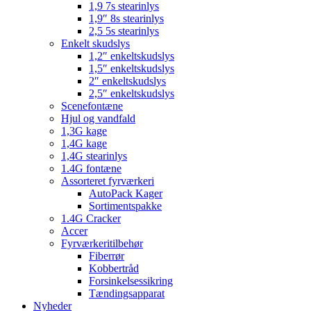
1,9 7s stearinlys
1,9″ 8s stearinlys
2,5 5s stearinlys
Enkelt skudslys
1,2″ enkeltskudslys
1,5″ enkeltskudslys
2″ enkeltskudslys
2,5″ enkeltskudslys
Scenefontæne
Hjul og vandfald
1,3G kage
1,4G kage
1,4G stearinlys
1.4G fontæne
Assorteret fyrværkeri
AutoPack Kager
Sortimentspakke
1.4G Cracker
Accer
Fyrværkeritilbehør
Fiberrør
Kobbertråd
Forsinkelsessikring
Tændingsapparat
Nyheder