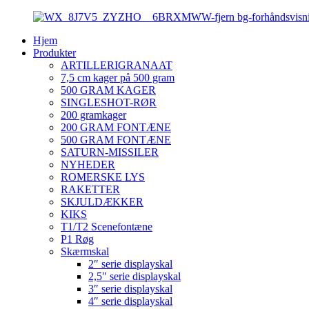
Hjem
Produkter
ARTILLERIGRANAAT
7,5 cm kager på 500 gram
500 GRAM KAGER
SINGLESHOT-RØR
200 gramkager
200 GRAM FONTÆNE
500 GRAM FONTÆNE
SATURN-MISSILER
NYHEDER
ROMERSKE LYS
RAKETTER
SKJULDÆKKER
KIKS
T1/T2 Scenefontæne
P1 Røg
Skærmskal
2″ serie displayskal
2,5″ serie displayskal
3″ serie displayskal
4″ serie displayskal