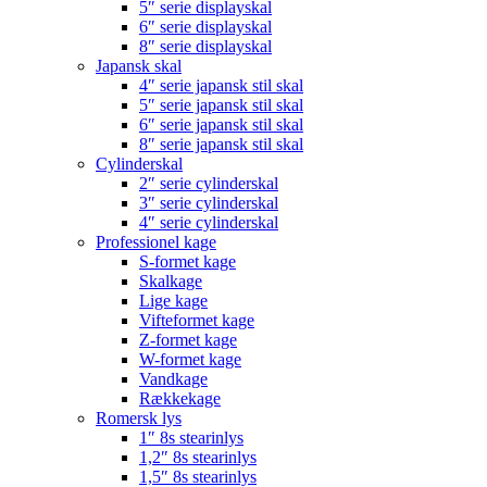
5″ serie displayskal
6″ serie displayskal
8″ serie displayskal
Japansk skal
4″ serie japansk stil skal
5″ serie japansk stil skal
6″ serie japansk stil skal
8″ serie japansk stil skal
Cylinderskal
2″ serie cylinderskal
3″ serie cylinderskal
4″ serie cylinderskal
Professionel kage
S-formet kage
Skalkage
Lige kage
Vifteformet kage
Z-formet kage
W-formet kage
Vandkage
Rækkekage
Romersk lys
1″ 8s stearinlys
1,2″ 8s stearinlys
1,5″ 8s stearinlys