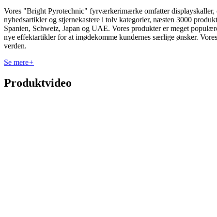
Vores "Bright Pyrotechnic" fyrværkerimærke omfatter displayskaller, di
nyhedsartikler og stjernekastere i tolv kategorier, næsten 3000 produk
Spanien, Schweiz, Japan og UAE. Vores produkter er meget populære p
nye effektartikler for at imødekomme kundernes særlige ønsker. Vores
verden.
Se mere
+
Produktvideo