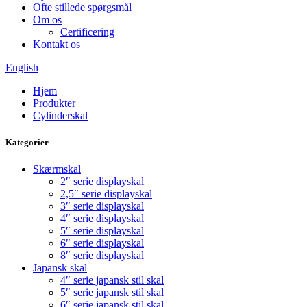
Ofte stillede spørgsmål
Om os
Certificering
Kontakt os
English
Hjem
Produkter
Cylinderskal
Kategorier
Skærmskal
2″ serie displayskal
2,5″ serie displayskal
3″ serie displayskal
4″ serie displayskal
5″ serie displayskal
6″ serie displayskal
8″ serie displayskal
Japansk skal
4″ serie japansk stil skal
5″ serie japansk stil skal
6″ serie japansk stil skal