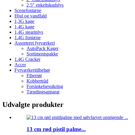
2,5″ enkeltskudslys
Scenefontæne
Hjul og vandfald
1,3G kage
1,4G kage
1,4G stearinlys
1.4G fontæne
Assorteret fyrværkeri
AutoPack Kager
Sortimentspakke
1.4G Cracker
Accer
Fyrværkeritilbehør
Fiberrør
Kobbertråd
Forsinkelsessikring
Tændingsapparat
Udvalgte produkter
13 cm rød pistil palme...