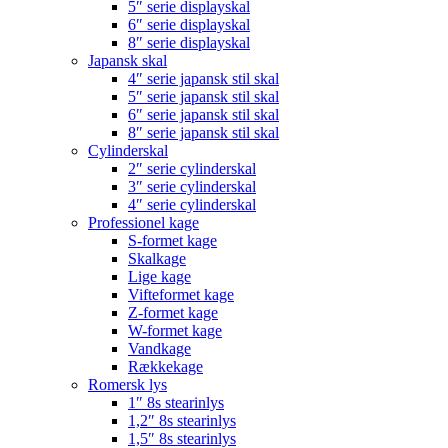
5″ serie displayskal
6″ serie displayskal
8″ serie displayskal
Japansk skal
4″ serie japansk stil skal
5″ serie japansk stil skal
6″ serie japansk stil skal
8″ serie japansk stil skal
Cylinderskal
2″ serie cylinderskal
3″ serie cylinderskal
4″ serie cylinderskal
Professionel kage
S-formet kage
Skalkage
Lige kage
Vifteformet kage
Z-formet kage
W-formet kage
Vandkage
Rækkekage
Romersk lys
1″ 8s stearinlys
1,2″ 8s stearinlys
1,5″ 8s stearinlys