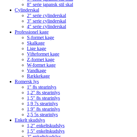
8″ serie japansk stil skal
Cylinderskal
2″ serie cylinderskal
3″ serie cylinderskal
4″ serie cylinderskal
Professionel kage
S-formet kage
Skalkage
Lige kage
Vifteformet kage
Z-formet kage
W-formet kage
Vandkage
Rækkekage
Romersk lys
1″ 8s stearinlys
1,2″ 8s stearinlys
1,5″ 8s stearinlys
1,9 7s stearinlys
1,9″ 8s stearinlys
2,5 5s stearinlys
Enkelt skudslys
1,2″ enkeltskudslys
1,5″ enkeltskudslys
2″ enkeltskudslys