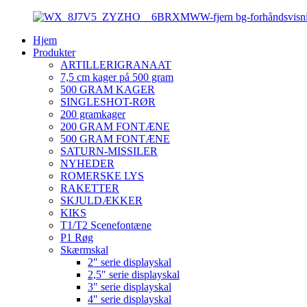
Hjem
Produkter
ARTILLERIGRANAAT
7,5 cm kager på 500 gram
500 GRAM KAGER
SINGLESHOT-RØR
200 gramkager
200 GRAM FONTÆNE
500 GRAM FONTÆNE
SATURN-MISSILER
NYHEDER
ROMERSKE LYS
RAKETTER
SKJULDÆKKER
KIKS
T1/T2 Scenefontæne
P1 Røg
Skærmskal
2″ serie displayskal
2,5″ serie displayskal
3″ serie displayskal
4″ serie displayskal