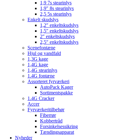
1,9 7s stearinlys
1,9″ 8s stearinlys
2,5 5s stearinlys
Enkelt skudslys
1,2″ enkeltskudslys
1,5″ enkeltskudslys
2″ enkeltskudslys
2,5″ enkeltskudslys
Scenefontæne
Hjul og vandfald
1,3G kage
1,4G kage
1,4G stearinlys
1.4G fontæne
Assorteret fyrværkeri
AutoPack Kager
Sortimentspakke
1.4G Cracker
Accer
Fyrværkeritilbehør
Fiberrør
Kobbertråd
Forsinkelsessikring
Tændingsapparat
Nyheder