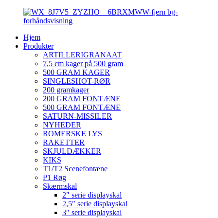
Hjem
Produkter
ARTILLERIGRANAAT
7,5 cm kager på 500 gram
500 GRAM KAGER
SINGLESHOT-RØR
200 gramkager
200 GRAM FONTÆNE
500 GRAM FONTÆNE
SATURN-MISSILER
NYHEDER
ROMERSKE LYS
RAKETTER
SKJULDÆKKER
KIKS
T1/T2 Scenefontæne
P1 Røg
Skærmskal
2″ serie displayskal
2,5″ serie displayskal
3″ serie displayskal