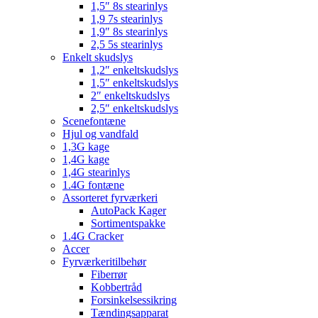
1,5″ 8s stearinlys
1,9 7s stearinlys
1,9″ 8s stearinlys
2,5 5s stearinlys
Enkelt skudslys
1,2″ enkeltskudslys
1,5″ enkeltskudslys
2″ enkeltskudslys
2,5″ enkeltskudslys
Scenefontæne
Hjul og vandfald
1,3G kage
1,4G kage
1,4G stearinlys
1.4G fontæne
Assorteret fyrværkeri
AutoPack Kager
Sortimentspakke
1.4G Cracker
Accer
Fyrværkeritilbehør
Fiberrør
Kobbertråd
Forsinkelsessikring
Tændingsapparat