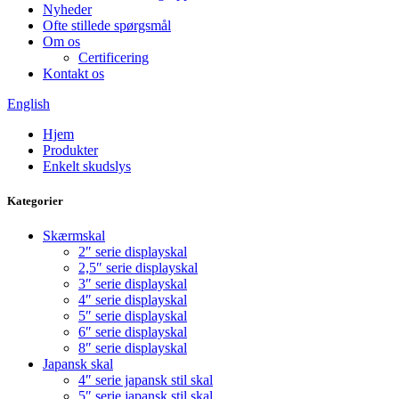
Nyheder
Ofte stillede spørgsmål
Om os
Certificering
Kontakt os
English
Hjem
Produkter
Enkelt skudslys
Kategorier
Skærmskal
2″ serie displayskal
2,5″ serie displayskal
3″ serie displayskal
4″ serie displayskal
5″ serie displayskal
6″ serie displayskal
8″ serie displayskal
Japansk skal
4″ serie japansk stil skal
5″ serie japansk stil skal