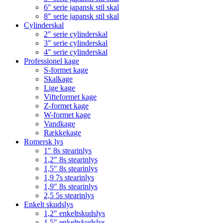
6″ serie japansk stil skal
8″ serie japansk stil skal
Cylinderskal
2″ serie cylinderskal
3″ serie cylinderskal
4″ serie cylinderskal
Professionel kage
S-formet kage
Skalkage
Lige kage
Vifteformet kage
Z-formet kage
W-formet kage
Vandkage
Rækkekage
Romersk lys
1″ 8s stearinlys
1,2″ 8s stearinlys
1,5″ 8s stearinlys
1,9 7s stearinlys
1,9″ 8s stearinlys
2,5 5s stearinlys
Enkelt skudslys
1,2″ enkeltskudslys
1,5″ enkeltskudslys