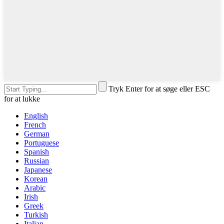
Tryk Enter for at søge eller ESC
for at lukke
English
French
German
Portuguese
Spanish
Russian
Japanese
Korean
Arabic
Irish
Greek
Turkish
Italian