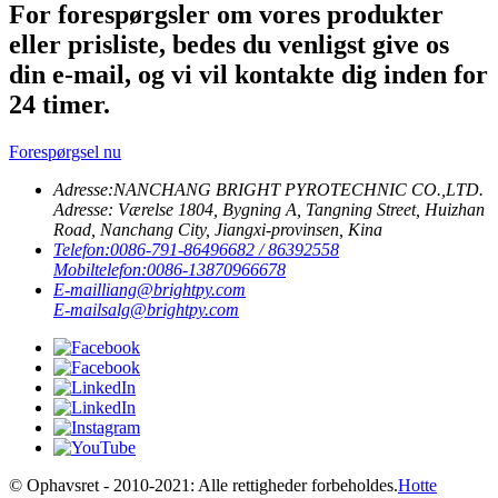
For forespørgsler om vores produkter
eller prisliste, bedes du venligst give os
din e-mail, og vi vil kontakte dig inden for
24 timer.
Forespørgsel nu
Adresse:
NANCHANG BRIGHT PYROTECHNIC CO.,LTD.
Adresse: Værelse 1804, Bygning A, Tangning Street, Huizhan
Road, Nanchang City, Jiangxi-provinsen, Kina
Telefon:
0086-791-86496682 / 86392558
Mobiltelefon:
0086-13870966678
E-mail
liang@brightpy.com
E-mail
salg@brightpy.com
© Ophavsret - 2010-2021: Alle rettigheder forbeholdes.
Hotte