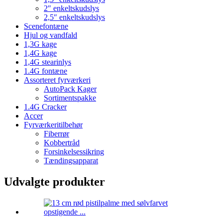
2″ enkeltskudslys
2,5″ enkeltskudslys
Scenefontæne
Hjul og vandfald
1,3G kage
1,4G kage
1,4G stearinlys
1.4G fontæne
Assorteret fyrværkeri
AutoPack Kager
Sortimentspakke
1.4G Cracker
Accer
Fyrværkeritilbehør
Fiberrør
Kobbertråd
Forsinkelsessikring
Tændingsapparat
Udvalgte produkter