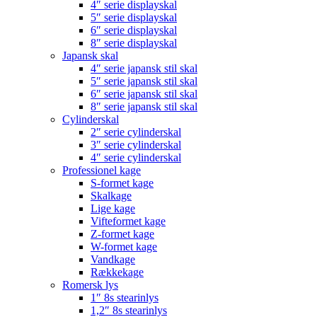
4″ serie displayskal
5″ serie displayskal
6″ serie displayskal
8″ serie displayskal
Japansk skal
4″ serie japansk stil skal
5″ serie japansk stil skal
6″ serie japansk stil skal
8″ serie japansk stil skal
Cylinderskal
2″ serie cylinderskal
3″ serie cylinderskal
4″ serie cylinderskal
Professionel kage
S-formet kage
Skalkage
Lige kage
Vifteformet kage
Z-formet kage
W-formet kage
Vandkage
Rækkekage
Romersk lys
1″ 8s stearinlys
1,2″ 8s stearinlys