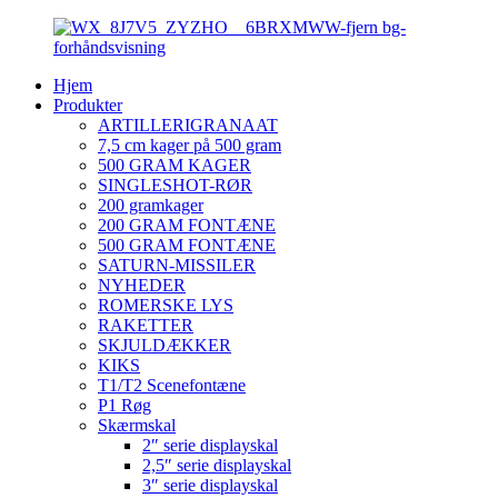
Hjem
Produkter
ARTILLERIGRANAAT
7,5 cm kager på 500 gram
500 GRAM KAGER
SINGLESHOT-RØR
200 gramkager
200 GRAM FONTÆNE
500 GRAM FONTÆNE
SATURN-MISSILER
NYHEDER
ROMERSKE LYS
RAKETTER
SKJULDÆKKER
KIKS
T1/T2 Scenefontæne
P1 Røg
Skærmskal
2″ serie displayskal
2,5″ serie displayskal
3″ serie displayskal