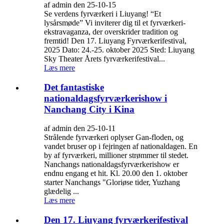
af admin den 25-10-15
Se verdens fyrværkeri i Liuyang! “Et
lysårsmøde” Vi inviterer dig til et fyrværkeri-
ekstravaganza, der overskrider tradition og
fremtid! Den 17. Liuyang Fyrværkerifestival,
2025 Dato: 24.-25. oktober 2025 Sted: Liuyang
Sky Theater Årets fyrværkerifestival...
Læs mere
Det fantastiske
nationaldagsfyrværkerishow i
Nanchang City i Kina
af admin den 25-10-11
Strålende fyrværkeri oplyser Gan-floden, og
vandet bruser op i fejringen af ​​nationaldagen. En
by af fyrværkeri, millioner strømmer til stedet.
Nanchangs nationaldagsfyrværkerishow er
endnu engang et hit. Kl. 20.00 den 1. oktober
starter Nanchangs "Gloriøse tider, Yuzhang
glædelig ...
Læs mere
Den 17. Liuyang fyrværkerifestival