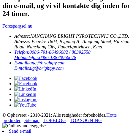
din e-mail, og vi vil kontakte dig inden for
24 timer.
Forespørgsel nu
Adresse:
NANCHANG BRIGHT PYROTECHNIC CO.,LTD.
Adresse: Værelse 1804, Bygning A, Tangning Street, Huizhan
Road, Nanchang City, Jiangxi-provinsen, Kina
Telefon:
0086-791-86496682 / 86392558
Mobiltelefon:
0086-13870966678
E-mail
liang@brightpy.com
E-mail
salg@brightpy.com
© Ophavsret - 2010-2021: Alle rettigheder forbeholdes.
Hotte
produkter
-
Sitemap
-
TOPBLOG
-
TOP SØGNING
Send e-mail