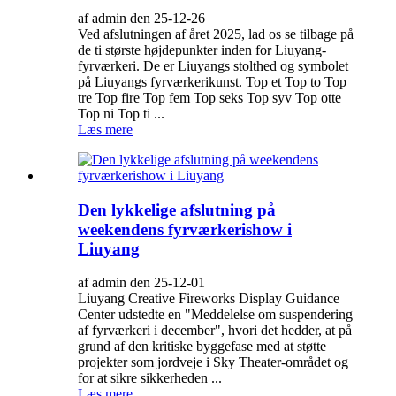
af admin den 25-12-26
Ved afslutningen af ​​året 2025, lad os se tilbage på
de ti største højdepunkter inden for Liuyang-
fyrværkeri. De er Liuyangs stolthed og symbolet
på Liuyangs fyrværkerikunst. Top et Top to Top
tre Top fire Top fem Top seks Top syv Top otte
Top ni Top ti ...
Læs mere
Den lykkelige afslutning på
weekendens fyrværkerishow i
Liuyang
af admin den 25-12-01
Liuyang Creative Fireworks Display Guidance
Center udstedte en "Meddelelse om suspendering
af fyrværkeri i december", hvori det hedder, at på
grund af den kritiske byggefase med at støtte
projekter som jordveje i Sky Theater-området og
for at sikre sikkerheden ...
Læs mere