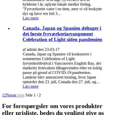
hylderne i år, oplyste lokale medier fredag.
"Fyrværkeriet varer i en time, men vi vil beskytte
dyr og have ren luft 3...
Læs mere
Canada, Japan og Spanien deltager i
det første fyrværkeriarrangement
Celebration of Light siden pandemien
af admin den 23-03-17
Canada, Japan og Spanien vil konkurrere i
sommerens Celebration of Light
fyrværkerifestival i Vancouvers English Bay, der
markerer festivalens tilbagevenden efter en toårig
pause på grund af COVID-19-pandemien.
Landene blev annonceret torsdag, hvor Japan
optræder den 23. juli, Canada den 27. juli, og...
Læs mere
1
2
Næste >
>>
Side 1 / 2
For forespørgsler om vores produkter
eller prisliste, bedes du venligst give os