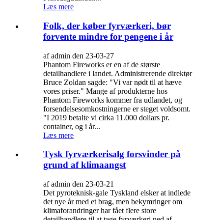
Læs mere
Folk, der køber fyrværkeri, bør
forvente mindre for pengene i år
af admin den 23-03-27
Phantom Fireworks er en af ​​de største
detailhandlere i landet. Administrerende direktør
Bruce Zoldan sagde: "Vi var nødt til at hæve
vores priser." Mange af produkterne hos
Phantom Fireworks kommer fra udlandet, og
forsendelsesomkostningerne er steget voldsomt.
"I 2019 betalte vi cirka 11.000 dollars pr.
container, og i år...
Læs mere
Tysk fyrværkerisalg forsvinder på
grund af klimaangst
af admin den 23-03-21
Det pyroteknisk-gale Tyskland elsker at indlede
det nye år med et brag, men bekymringer om
klimaforandringer har fået flere store
detailhandlere til at tage fyrværkeri ned af