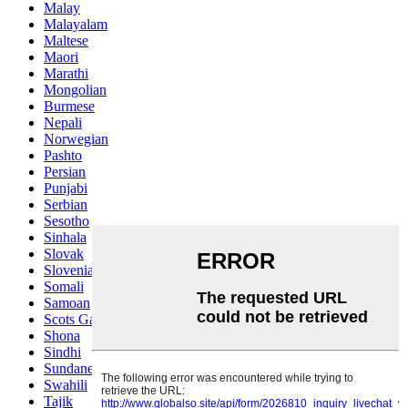
Malay
Malayalam
Maltese
Maori
Marathi
Mongolian
Burmese
Nepali
Norwegian
Pashto
Persian
Punjabi
Serbian
Sesotho
Sinhala
Slovak
Slovenian
Somali
Samoan
Scots Gaelic
Shona
Sindhi
Sundanese
Swahili
Tajik