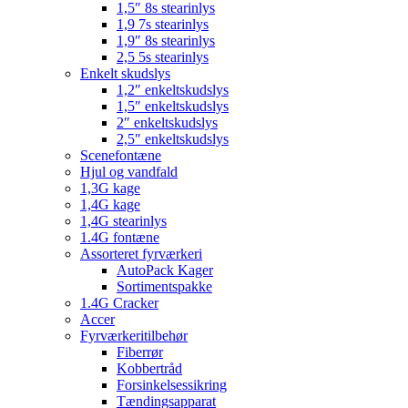
1,5″ 8s stearinlys
1,9 7s stearinlys
1,9″ 8s stearinlys
2,5 5s stearinlys
Enkelt skudslys
1,2″ enkeltskudslys
1,5″ enkeltskudslys
2″ enkeltskudslys
2,5″ enkeltskudslys
Scenefontæne
Hjul og vandfald
1,3G kage
1,4G kage
1,4G stearinlys
1.4G fontæne
Assorteret fyrværkeri
AutoPack Kager
Sortimentspakke
1.4G Cracker
Accer
Fyrværkeritilbehør
Fiberrør
Kobbertråd
Forsinkelsessikring
Tændingsapparat