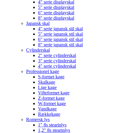
4″ serie displayskal
5″ serie displayskal
6″ serie displayskal
8″ serie displayskal
Japansk skal
4″ serie japansk stil skal
5″ serie japansk stil skal
6″ serie japansk stil skal
8″ serie japansk stil skal
Cylinderskal
2″ serie cylinderskal
3″ serie cylinderskal
4″ serie cylinderskal
Professionel kage
S-formet kage
Skalkage
Lige kage
Vifteformet kage
Z-formet kage
W-formet kage
Vandkage
Rækkekage
Romersk lys
1″ 8s stearinlys
1,2″ 8s stearinlys