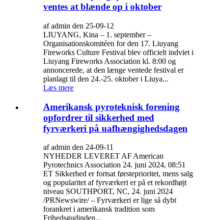
ventes at blænde op i oktober
af admin den 25-09-12
LIUYANG, Kina – 1. september –
Organisationskomitéen for den 17. Liuyang
Fireworks Culture Festival blev officielt indviet i
Liuyang Fireworks Association kl. 8:00 og
annoncerede, at den længe ventede festival er
planlagt til den 24.-25. oktober i Liuya...
Læs mere
Amerikansk pyroteknisk forening
opfordrer til sikkerhed med
fyrværkeri på uafhængighedsdagen
af admin den 24-09-11
NYHEDER LEVERET AF American
Pyrotechnics Association 24. juni 2024, 08:51
ET Sikkerhed er fortsat førsteprioritet, mens salg
og popularitet af fyrværkeri er på et rekordhøjt
niveau SOUTHPORT, NC, 24. juni 2024
/PRNewswire/ – Fyrværkeri er lige så dybt
forankret i amerikansk tradition som
Frihedsgudinden...