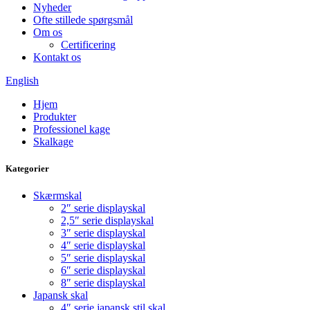
Nyheder
Ofte stillede spørgsmål
Om os
Certificering
Kontakt os
English
Hjem
Produkter
Professionel kage
Skalkage
Kategorier
Skærmskal
2″ serie displayskal
2,5″ serie displayskal
3″ serie displayskal
4″ serie displayskal
5″ serie displayskal
6″ serie displayskal
8″ serie displayskal
Japansk skal
4″ serie japansk stil skal