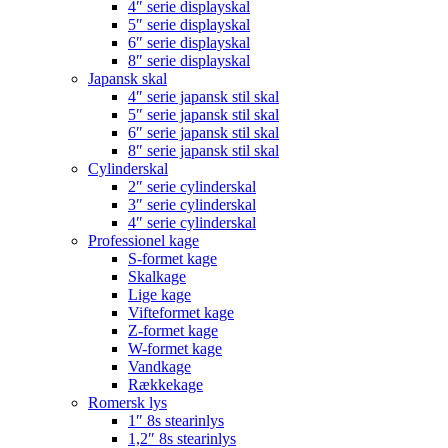
4″ serie displayskal
5″ serie displayskal
6″ serie displayskal
8″ serie displayskal
Japansk skal
4″ serie japansk stil skal
5″ serie japansk stil skal
6″ serie japansk stil skal
8″ serie japansk stil skal
Cylinderskal
2″ serie cylinderskal
3″ serie cylinderskal
4″ serie cylinderskal
Professionel kage
S-formet kage
Skalkage
Lige kage
Vifteformet kage
Z-formet kage
W-formet kage
Vandkage
Rækkekage
Romersk lys
1″ 8s stearinlys
1,2″ 8s stearinlys