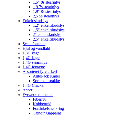
1,5″ 8s stearinlys
1,9 7s stearinlys
1,9″ 8s stearinlys
2,5 5s stearinlys
Enkelt skudslys
1,2″ enkeltskudslys
1,5″ enkeltskudslys
2″ enkeltskudslys
2,5″ enkeltskudslys
Scenefontæne
Hjul og vandfald
1,3G kage
1,4G kage
1,4G stearinlys
1.4G fontæne
Assorteret fyrværkeri
AutoPack Kager
Sortimentspakke
1.4G Cracker
Accer
Fyrværkeritilbehør
Fiberrør
Kobbertråd
Forsinkelsessikring
Tændingsapparat