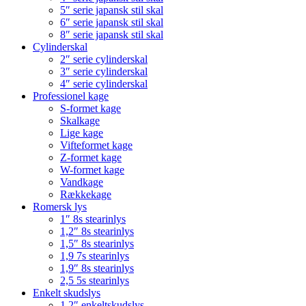
5″ serie japansk stil skal
6″ serie japansk stil skal
8″ serie japansk stil skal
Cylinderskal
2″ serie cylinderskal
3″ serie cylinderskal
4″ serie cylinderskal
Professionel kage
S-formet kage
Skalkage
Lige kage
Vifteformet kage
Z-formet kage
W-formet kage
Vandkage
Rækkekage
Romersk lys
1″ 8s stearinlys
1,2″ 8s stearinlys
1,5″ 8s stearinlys
1,9 7s stearinlys
1,9″ 8s stearinlys
2,5 5s stearinlys
Enkelt skudslys
1,2″ enkeltskudslys