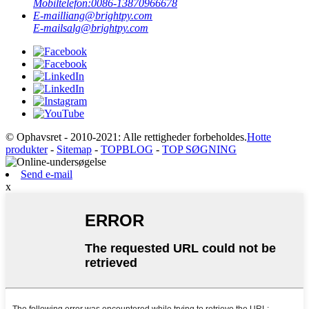
Mobiltelefon:
0086-13870966678
E-mail
liang@brightpy.com
E-mail
salg@brightpy.com
© Ophavsret - 2010-2021: Alle rettigheder forbeholdes.
Hotte
produkter
-
Sitemap
-
TOPBLOG
-
TOP SØGNING
Send e-mail
x