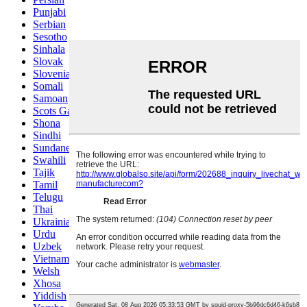
Punjabi
Serbian
Sesotho
Sinhala
Slovak
Slovenian
Somali
Samoan
Scots Gaelic
Shona
Sindhi
Sundanese
Swahili
Tajik
Tamil
Telugu
Thai
Ukrainian
Urdu
Uzbek
Vietnamese
Welsh
Xhosa
Yiddish