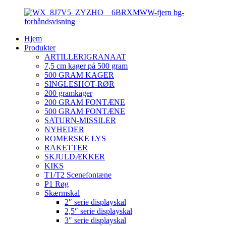
Hjem
Produkter
ARTILLERIGRANAAT
7,5 cm kager på 500 gram
500 GRAM KAGER
SINGLESHOT-RØR
200 gramkager
200 GRAM FONTÆNE
500 GRAM FONTÆNE
SATURN-MISSILER
NYHEDER
ROMERSKE LYS
RAKETTER
SKJULDÆKKER
KIKS
T1/T2 Scenefontæne
P1 Røg
Skærmskal
2″ serie displayskal
2,5″ serie displayskal
3″ serie displayskal