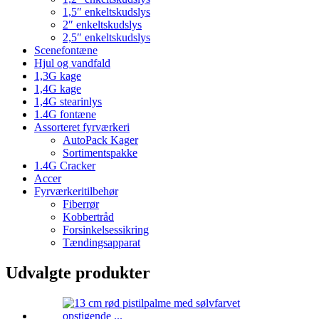
1,5″ enkeltskudslys
2″ enkeltskudslys
2,5″ enkeltskudslys
Scenefontæne
Hjul og vandfald
1,3G kage
1,4G kage
1,4G stearinlys
1.4G fontæne
Assorteret fyrværkeri
AutoPack Kager
Sortimentspakke
1.4G Cracker
Accer
Fyrværkeritilbehør
Fiberrør
Kobbertråd
Forsinkelsessikring
Tændingsapparat
Udvalgte produkter