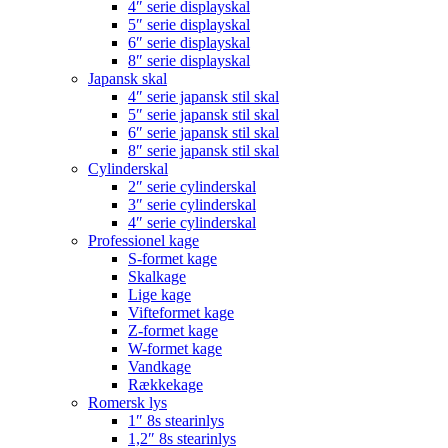
4″ serie displayskal
5″ serie displayskal
6″ serie displayskal
8″ serie displayskal
Japansk skal
4″ serie japansk stil skal
5″ serie japansk stil skal
6″ serie japansk stil skal
8″ serie japansk stil skal
Cylinderskal
2″ serie cylinderskal
3″ serie cylinderskal
4″ serie cylinderskal
Professionel kage
S-formet kage
Skalkage
Lige kage
Vifteformet kage
Z-formet kage
W-formet kage
Vandkage
Rækkekage
Romersk lys
1″ 8s stearinlys
1,2″ 8s stearinlys