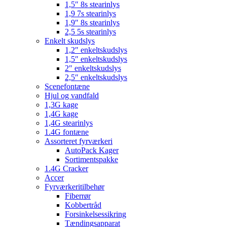
1,5″ 8s stearinlys
1,9 7s stearinlys
1,9″ 8s stearinlys
2,5 5s stearinlys
Enkelt skudslys
1,2″ enkeltskudslys
1,5″ enkeltskudslys
2″ enkeltskudslys
2,5″ enkeltskudslys
Scenefontæne
Hjul og vandfald
1,3G kage
1,4G kage
1,4G stearinlys
1.4G fontæne
Assorteret fyrværkeri
AutoPack Kager
Sortimentspakke
1.4G Cracker
Accer
Fyrværkeritilbehør
Fiberrør
Kobbertråd
Forsinkelsessikring
Tændingsapparat