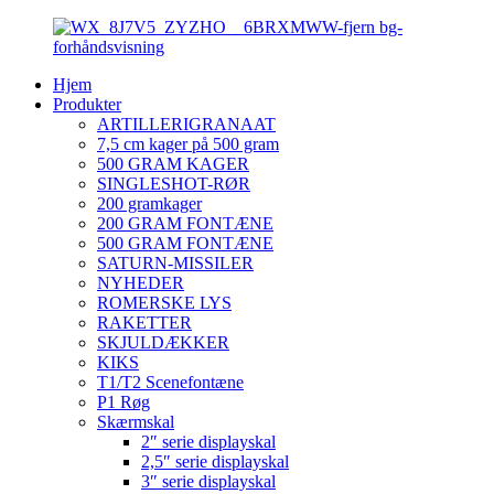
Hjem
Produkter
ARTILLERIGRANAAT
7,5 cm kager på 500 gram
500 GRAM KAGER
SINGLESHOT-RØR
200 gramkager
200 GRAM FONTÆNE
500 GRAM FONTÆNE
SATURN-MISSILER
NYHEDER
ROMERSKE LYS
RAKETTER
SKJULDÆKKER
KIKS
T1/T2 Scenefontæne
P1 Røg
Skærmskal
2″ serie displayskal
2,5″ serie displayskal
3″ serie displayskal