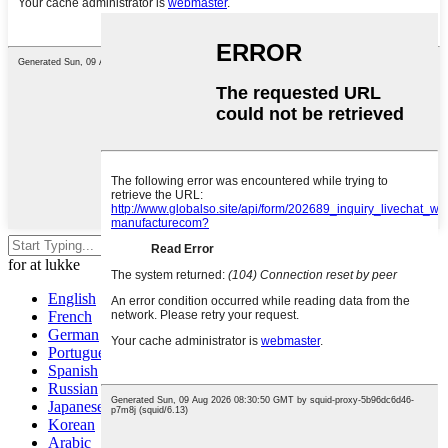
Tryk Enter for at søge eller ESC
for at lukke
English
French
German
Portuguese
Spanish
Russian
Japanese
Korean
Arabic