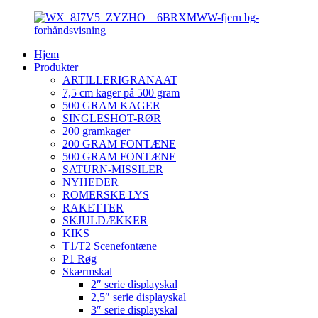
Hjem
Produkter
ARTILLERIGRANAAT
7,5 cm kager på 500 gram
500 GRAM KAGER
SINGLESHOT-RØR
200 gramkager
200 GRAM FONTÆNE
500 GRAM FONTÆNE
SATURN-MISSILER
NYHEDER
ROMERSKE LYS
RAKETTER
SKJULDÆKKER
KIKS
T1/T2 Scenefontæne
P1 Røg
Skærmskal
2″ serie displayskal
2,5″ serie displayskal
3″ serie displayskal