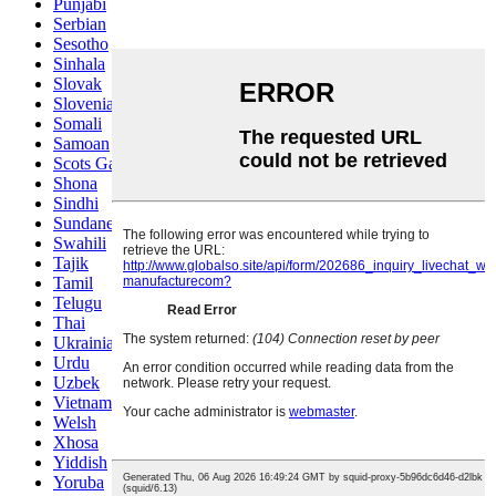
Punjabi
Serbian
Sesotho
Sinhala
Slovak
Slovenian
Somali
Samoan
Scots Gaelic
Shona
Sindhi
Sundanese
Swahili
Tajik
Tamil
Telugu
Thai
Ukrainian
Urdu
Uzbek
Vietnamese
Welsh
Xhosa
Yiddish
Yoruba