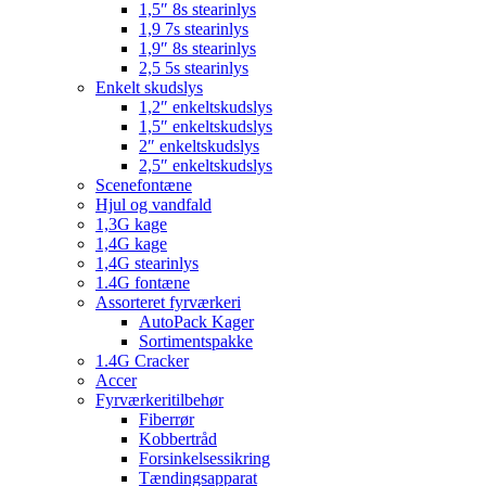
1,5″ 8s stearinlys
1,9 7s stearinlys
1,9″ 8s stearinlys
2,5 5s stearinlys
Enkelt skudslys
1,2″ enkeltskudslys
1,5″ enkeltskudslys
2″ enkeltskudslys
2,5″ enkeltskudslys
Scenefontæne
Hjul og vandfald
1,3G kage
1,4G kage
1,4G stearinlys
1.4G fontæne
Assorteret fyrværkeri
AutoPack Kager
Sortimentspakke
1.4G Cracker
Accer
Fyrværkeritilbehør
Fiberrør
Kobbertråd
Forsinkelsessikring
Tændingsapparat