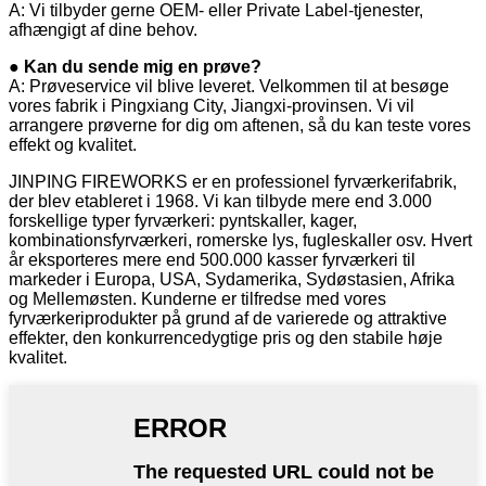
A: Vi tilbyder gerne OEM- eller Private Label-tjenester,
afhængigt af dine behov.
● Kan du sende mig en prøve?
A: Prøveservice vil blive leveret. Velkommen til at besøge
vores fabrik i Pingxiang City, Jiangxi-provinsen. Vi vil
arrangere prøverne for dig om aftenen, så du kan teste vores
effekt og kvalitet.
JINPING FIREWORKS er en professionel fyrværkerifabrik,
der blev etableret i 1968. Vi kan tilbyde mere end 3.000
forskellige typer fyrværkeri: pyntskaller, kager,
kombinationsfyrværkeri, romerske lys, fugleskaller osv. Hvert
år eksporteres mere end 500.000 kasser fyrværkeri til
markeder i Europa, USA, Sydamerika, Sydøstasien, Afrika
og Mellemøsten. Kunderne er tilfredse med vores
fyrværkeriprodukter på grund af de varierede og attraktive
effekter, den konkurrencedygtige pris og den stabile høje
kvalitet.