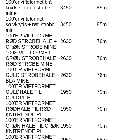
100'er vifteformet blå
krydset + guldstrobe
3450
85m
mine
100'er vifteformet
sølvkryds + rød strobe
3450
85m
min
100'ER VIFTFORMET
RØD STROBEHALE +
2630
76m
GRØN STROBE MINE
100S VIFTFORMET
GRØN STROBEHALE +
2630
76m
RØD STROBE MINE
100'ER VIFTFORMET
GULD STROBEHALE +
2630
76m
BLÅ MINE
100'ER VIFTFORMET
GULDHALE TIL
1950
70m
GULDPILE
100'ER VIFTFORMET
RØDHALE TIL RØD
1950
70m
KNITRENDE PIL
100'ER VIFTFORMET
GRØN HALE TIL GRØN
1950
70m
KNITRENDE PIL
100'ER VIFTFORMET
2060
58m