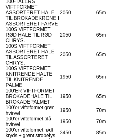
100-TALERS
VIFTFORMET
ASSORTERET HALE
2050
65m
TIL BROKADEKRONE I
ASSORTERET FARVE
100S VIFTFORMET
RØD HALE TIL RØD
2050
65m
CHRYS.
100S VIFTFORMET
ASSORTERET HALE
2050
65m
TIL ASSORTERET
CHRYS.
100S VIFTFORMET
KNITRENDE HALTE
1950
65m
TIL KNITRENDE
PALME
100'ER VIFTFORMET
BROKADEHALE TIL
1950
65m
BROKADEPALMET
100'er vifteformet grøn
1950
70m
hvirvel
100'er vifteformet blå
1950
70m
hvirvel
100'er vifteformet rødt
3450
85m
kryds + grønt strobelys