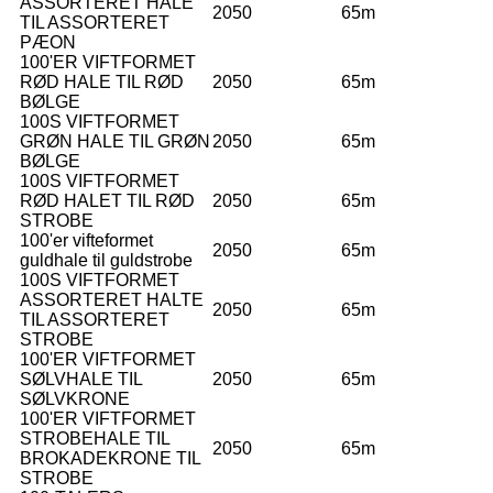
ASSORTERET HALE
2050
65m
TIL ASSORTERET
PÆON
100'ER VIFTFORMET
RØD HALE TIL RØD
2050
65m
BØLGE
100S VIFTFORMET
GRØN HALE TIL GRØN
2050
65m
BØLGE
100S VIFTFORMET
RØD HALET TIL RØD
2050
65m
STROBE
100'er vifteformet
2050
65m
guldhale til guldstrobe
100S VIFTFORMET
ASSORTERET HALTE
2050
65m
TIL ASSORTERET
STROBE
100'ER VIFTFORMET
SØLVHALE TIL
2050
65m
SØLVKRONE
100'ER VIFTFORMET
STROBEHALE TIL
2050
65m
BROKADEKRONE TIL
STROBE