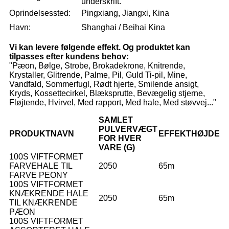
underskrift.
Oprindelsessted:
Pingxiang, Jiangxi, Kina
Havn:
Shanghai / Beihai Kina
Vi kan levere følgende effekt. Og produktet kan
tilpasses efter kundens behov:
"Pæon, Bølge, Strobe, Brokadekrone, Knitrende,
Krystaller, Glitrende, Palme, Pil, Guld Ti-pil, Mine,
Vandfald, Sommerfugl, Rødt hjerte, Smilende ansigt,
Kryds, Kossettecirkel, Blæksprutte, Bevægelig stjerne,
Fløjtende, Hvirvel, Med rapport, Med hale, Med støvvej..."
SAMLET
PULVERVÆGT
PRODUKTNAVN
EFFEKTHØJDE
FOR HVER
VARE (G)
100S VIFTFORMET
FARVEHALE TIL
2050
65m
FARVE PEONY
100S VIFTFORMET
KNÆKRENDE HALE
2050
65m
TIL KNÆKRENDE
PÆON
100S VIFTFORMET