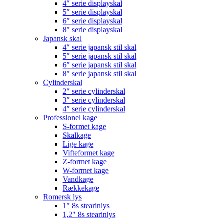
4″ serie displayskal
5″ serie displayskal
6″ serie displayskal
8″ serie displayskal
Japansk skal
4″ serie japansk stil skal
5″ serie japansk stil skal
6″ serie japansk stil skal
8″ serie japansk stil skal
Cylinderskal
2″ serie cylinderskal
3″ serie cylinderskal
4″ serie cylinderskal
Professionel kage
S-formet kage
Skalkage
Lige kage
Vifteformet kage
Z-formet kage
W-formet kage
Vandkage
Rækkekage
Romersk lys
1″ 8s stearinlys
1,2″ 8s stearinlys