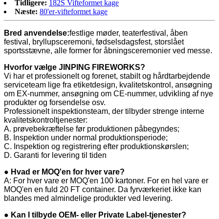
Tidligere:
182S Vifteformet kage
Næste:
80'er-vifteformet kage
Bred anvendelse:
festlige møder, teaterfestival, åben
festival, bryllupsceremoni, fødselsdagsfest, storslået
sportsstævne, alle former for åbningsceremonier ved messe.
Hvorfor vælge JINPING FIREWORKS?
Vi har et professionelt og forenet, stabilt og hårdtarbejdende
serviceteam lige fra etiketdesign, kvalitetskontrol, ansøgning
om EX-nummer, ansøgning om CE-nummer, udvikling af nye
produkter og forsendelse osv.
Professionelt inspektionsteam, der tilbyder strenge interne
kvalitetskontroltjenester:
A. prøvebekræftelse før produktionen påbegyndes;
B. Inspektion under normal produktionsperiode;
C. Inspektion og registrering efter produktionskørslen;
D. Garanti for levering til tiden
● Hvad er MOQ'en for hver vare?
A: For hver vare er MOQ'en 100 kartoner. For en hel vare er
MOQ'en en fuld 20 FT container. Da fyrværkeriet ikke kan
blandes med almindelige produkter ved levering.
● Kan I tilbyde OEM- eller Private Label-tjenester?