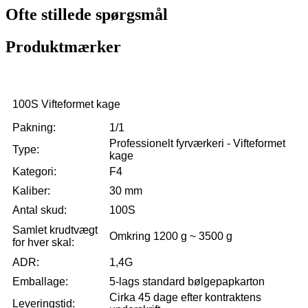
Ofte stillede spørgsmål
Produktmærker
100S Vifteformet kage
Pakning:
1/1
Professionelt fyrværkeri - Vifteformet
Type:
kage
Kategori:
F4
Kaliber:
30 mm
Antal skud:
100S
Samlet krudtvægt
Omkring 1200 g ~ 3500 g
for hver skal:
ADR:
1,4G
Emballage:
5-lags standard bølgepapkarton
Cirka 45 dage efter kontraktens
Leveringstid: