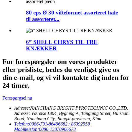
80 cps Ø 30 vifteformet assorteret hale
til assorteret...
6” SHELL CHRYS TIL TRE
KNÆKKER
For forespørgsler om vores produkter
eller prisliste, bedes du venligst give os
din e-mail, og vi vil kontakte dig inden for
24 timer.
Forespørgsel nu
Adresse:
NANCHANG BRIGHT PYROTECHNIC CO.,LTD.
Adresse: Værelse 1804, Bygning A, Tangning Street, Huizhan
Road, Nanchang City, Jiangxi-provinsen, Kina
Telefon:
0086-791-86496682 / 86392558
Mobiltelefon:
0086-13870966678