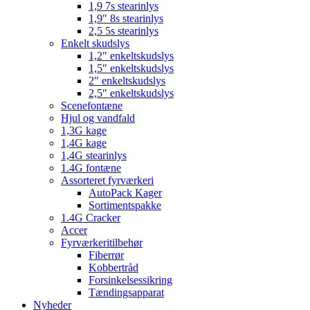
1,9 7s stearinlys
1,9″ 8s stearinlys
2,5 5s stearinlys
Enkelt skudslys
1,2″ enkeltskudslys
1,5″ enkeltskudslys
2″ enkeltskudslys
2,5″ enkeltskudslys
Scenefontæne
Hjul og vandfald
1,3G kage
1,4G kage
1,4G stearinlys
1.4G fontæne
Assorteret fyrværkeri
AutoPack Kager
Sortimentspakke
1.4G Cracker
Accer
Fyrværkeritilbehør
Fiberrør
Kobbertråd
Forsinkelsessikring
Tændingsapparat
Nyheder