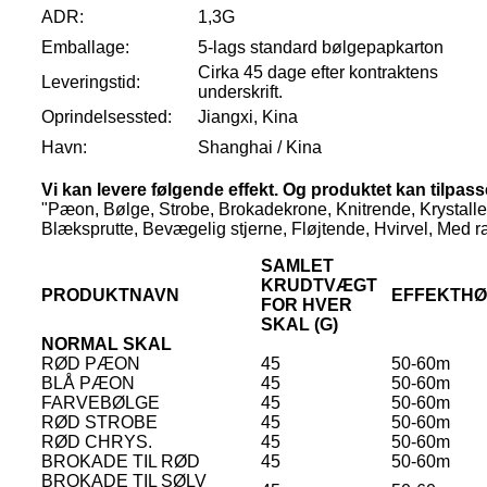
ADR:
1,3G
Emballage:
5-lags standard bølgepapkarton
Cirka 45 dage efter kontraktens
Leveringstid:
underskrift.
Oprindelsessted:
Jiangxi, Kina
Havn:
Shanghai / Kina
Vi kan levere følgende effekt. Og produktet kan tilpas
"Pæon, Bølge, Strobe, Brokadekrone, Knitrende, Krystaller,
Blæksprutte, Bevægelig stjerne, Fløjtende, Hvirvel, Med ra
SAMLET
KRUDTVÆGT
PRODUKTNAVN
EFFEKTHØ
FOR HVER
SKAL (G)
NORMAL SKAL
RØD PÆON
45
50-60m
BLÅ PÆON
45
50-60m
FARVEBØLGE
45
50-60m
RØD STROBE
45
50-60m
RØD CHRYS.
45
50-60m
BROKADE TIL RØD
45
50-60m
BROKADE TIL SØLV