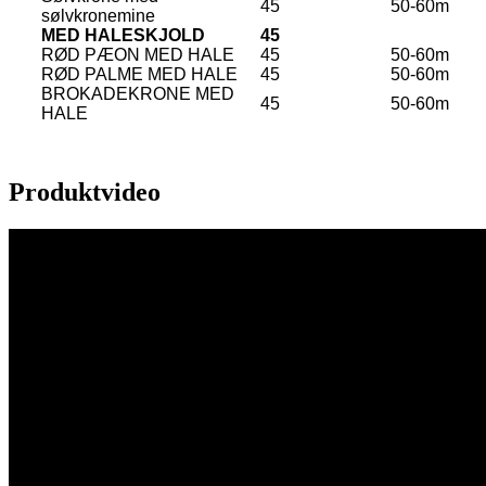
45
50-60m
sølvkronemine
MED HALESKJOLD
45
RØD PÆON MED HALE
45
50-60m
RØD PALME MED HALE
45
50-60m
BROKADEKRONE MED
45
50-60m
HALE
Produktvideo