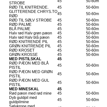
45
50-60m
STROBE
RØD TIL KNITRENDE.
45
50-60m
GLITTERENDE CHRYS.TO
45
50-60m
RØD
RØD TIL SØLV STROBE
45
50-60m
RØD PALME
45
50-60m
BLÅ PALME
45
50-60m
Halv rød Halv grøn pæon
45
50-60m
Halv rød Halv blå pæon
45
50-60m
RØD KNITRENDE PIL
45
50-60m
GRØN KNITRENDE PIL
45
50-60m
RØD KROSET
45
50-60m
GRØN KROSSE
45
50-60m
MED PISTILSKAL
45
RØD PÆON MED BLÅ
45
50-60m
PISTIL
RØD PÆON MED GRØN
45
50-60m
PISTIL
RØD PÆON MED GUL
45
50-60m
PISTIL
MED MINESKAL
45
Rød pæon med rød mine
45
50-60m
Dyb guldpil med
45
50-60m
guldpilmine
Sølvkrone med