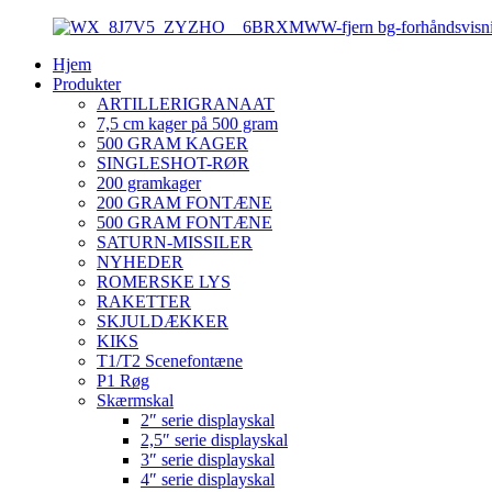
Hjem
Produkter
ARTILLERIGRANAAT
7,5 cm kager på 500 gram
500 GRAM KAGER
SINGLESHOT-RØR
200 gramkager
200 GRAM FONTÆNE
500 GRAM FONTÆNE
SATURN-MISSILER
NYHEDER
ROMERSKE LYS
RAKETTER
SKJULDÆKKER
KIKS
T1/T2 Scenefontæne
P1 Røg
Skærmskal
2″ serie displayskal
2,5″ serie displayskal
3″ serie displayskal
4″ serie displayskal