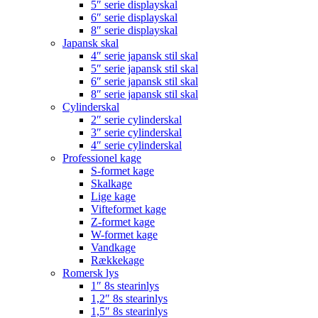
5″ serie displayskal
6″ serie displayskal
8″ serie displayskal
Japansk skal
4″ serie japansk stil skal
5″ serie japansk stil skal
6″ serie japansk stil skal
8″ serie japansk stil skal
Cylinderskal
2″ serie cylinderskal
3″ serie cylinderskal
4″ serie cylinderskal
Professionel kage
S-formet kage
Skalkage
Lige kage
Vifteformet kage
Z-formet kage
W-formet kage
Vandkage
Rækkekage
Romersk lys
1″ 8s stearinlys
1,2″ 8s stearinlys
1,5″ 8s stearinlys