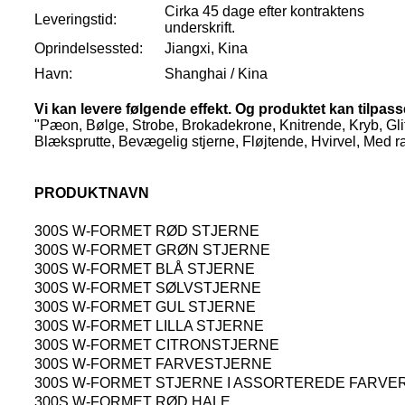
Cirka 45 dage efter kontraktens
Leveringstid:
underskrift.
Oprindelsessted:
Jiangxi, Kina
Havn:
Shanghai / Kina
Vi kan levere følgende effekt. Og produktet kan tilpas
"Pæon, Bølge, Strobe, Brokadekrone, Knitrende, Kryb, Glitr
Blæksprutte, Bevægelig stjerne, Fløjtende, Hvirvel, Med ra
PRODUKTNAVN
300S W-FORMET RØD STJERNE
300S W-FORMET GRØN STJERNE
300S W-FORMET BLÅ STJERNE
300S W-FORMET SØLVSTJERNE
300S W-FORMET GUL STJERNE
300S W-FORMET LILLA STJERNE
300S W-FORMET CITRONSTJERNE
300S W-FORMET FARVESTJERNE
300S W-FORMET STJERNE I ASSORTEREDE FARVE
300S W-FORMET RØD HALE